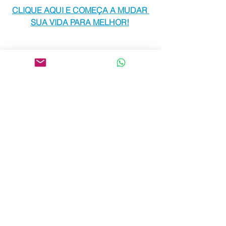
CLIQUE AQUI E COMEÇA A MUDAR 
SUA VIDA PARA MELHOR!
corrida de rua
saúde
estilo de vida
sedentarismo
obesidade
mudança de vida
Notícias