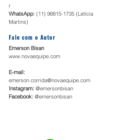
r
WhatsApp:
(11) 98815-1735
(Letícia
Martins)
Fale com o Autor
Emerson Bisan
www.novaequipe.com
E-mail:
emerson.corrida@novaequipe.com
Instagram:
@emersonbisan
Facebook:
@emersonbisan
Clique aqui e fale
com a Editora