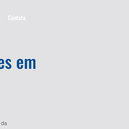
Contato
tes em
 da