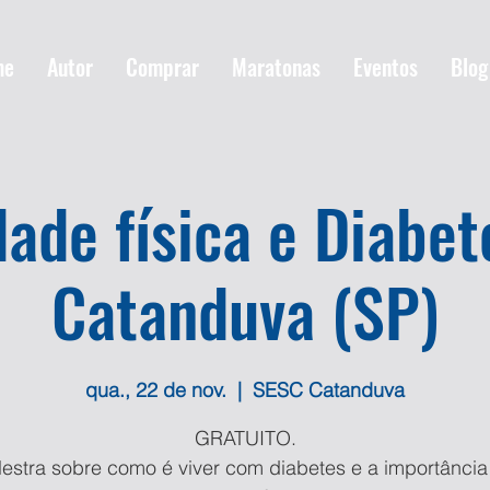
me
Autor
Comprar
Maratonas
Eventos
Blog
dade física e Diabe
Catanduva (SP)
qua., 22 de nov.
  |  
SESC Catanduva
GRATUITO.
lestra sobre como é viver com diabetes e a importância