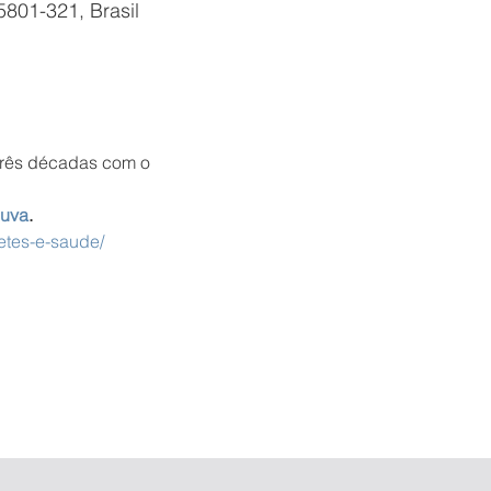
5801-321, Brasil
três décadas com o 
duva
.
etes-e-saude/